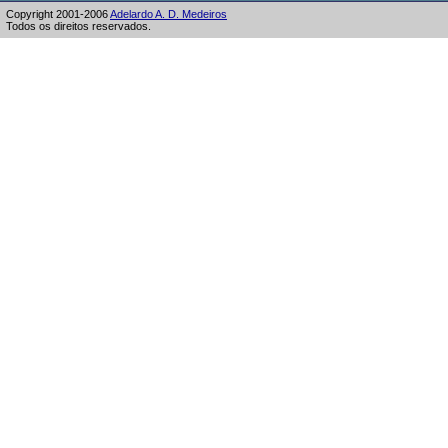
Copyright 2001-2006
Adelardo A. D. Medeiros
Todos os direitos reservados.