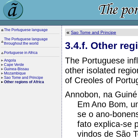
The Portuguese language
Sao Tome and Principe
The Portuguese language
3.4.f. Other reg
throughout the world
Portuguese in Africa
The Portuguese infl
Angola
Cape Verde
other isolated regi
Guinea-Bissau
Mozambique
of Creoles of Portu
Sao Tome and Principe
Other regions of Africa
Annobon, na Guiné 
Em Ano Bom, uma
se o ano-bonens
fato explica-se 
vindos de São 